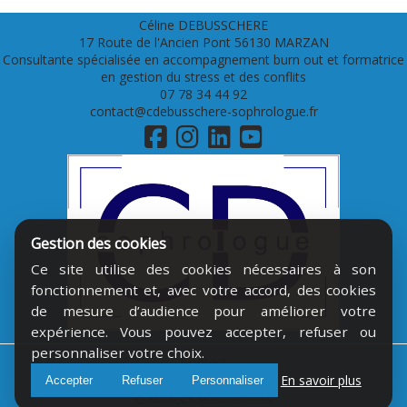
Céline DEBUSSCHERE
17 Route de l'Ancien Pont 56130 MARZAN
Consultante spécialisée en accompagnement burn out et formatrice
en gestion du stress et des conflits
07 78 34 44 92
contact@cdebusschere-sophrologue.fr
Gestion des cookies
Ce site utilise des cookies nécessaires à son
fonctionnement et, avec votre accord, des cookies
de mesure d’audience pour améliorer votre
expérience. Vous pouvez accepter, refuser ou
personnaliser votre choix.
Contact
Mentions légales
En savoir plus
Accepter
Refuser
Personnaliser
Politique Confidentialité